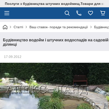
Послуги з будівництва штучних водоймищ.Товари для водо
Cтатті
Ваш ставок- поради та рекомендації
Будівниц
Будівництво водойм і штучних водоспадів на садовій
ділянці
17.09.2012