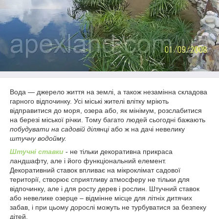
Вода ― джерело життя на землі, а також незамінна складова
гарного відпочинку. Усі міські жителі влітку мріють
відправитися до моря, озера або, як мінімум, розслабитися
на березі міської річки. Тому багато людей сьогодні бажають
побудувати на садовій ділянці
або ж на дачі невелику
штучну водойму.
Штучні ставки
- не тільки декоративна прикраса
ландшафту, але і його функціональний елемент.
Декоративний ставок впливає на мікроклімат садової
території, створює сприятливу атмосферу не тільки для
відпочинку, але і для росту дерев і рослин. Штучний ставок
або невелике озерце – відмінне місце для літніх дитячих
забав, і при цьому дорослі можуть не турбуватися за безпеку
дітей.