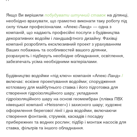
Якщо Ви вирішили
побудувати штучний ставок
на ділянці,
необхідно врахувати, що грамотно виконати таку роботу під
силу тільки професіоналам. «Апекс-Ланд» ― одна з
компаній, що надають професійні послуги з будівництва
декоративних водойм і ландшафтного дизайну. Фахівці
компанії розроблять ексклюзивний проект з урахуванням
Ваших побажань та особливостей вашого ділянки,
розрахують і підберуть необхідне обладнання, освітлення,
забезпечать усіма необхідними матеріалами.
Будівництво водойми «під ключ» компанія «Апекс-Ланд»
/
включає: ескізне проектування водойми; спорудження
котловану для майбутнього ставка і його підготовка для
створення гідроізоляційного шару; укладання
гідроізоляційного шару на основі геомембран (плівка ПВХ
німецької компанії «Heissner») і захисного шару; художнє
оформлення берегової лінії і дна водойми, включаючи
створення фонтанів, струмків, каскадів і посадку
прибережних та водних рослин; підбір і монтаж насосів для
ставка, фільтрів та іншого обладнання.