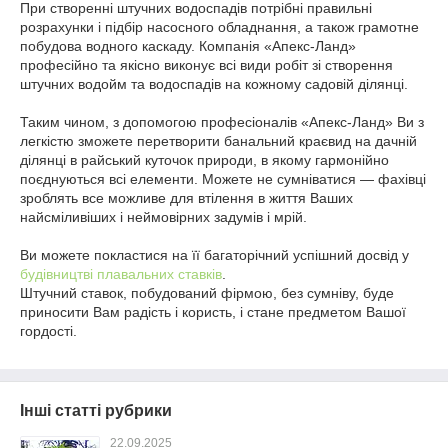
При створенні штучних водоспадів потрібні правильні
розрахунки і підбір насосного обладнання, а також грамотне
побудова водного каскаду. Компанія «Апекс-Ланд»
професійно та якісно виконує всі види робіт зі створення
штучних водойм та водоспадів на кожному садовій ділянці.
Таким чином, з допомогою професіоналів «Апекс-Ланд» Ви з
легкістю зможете перетворити банальний краєвид на дачній
ділянці в райський куточок природи, в якому гармонійно
поєднуються всі елементи. Можете не сумніватися ― фахівці
зроблять все можливе для втілення в життя Ваших
найсміливіших і неймовірних задумів і мрій.
Ви можете покластися на її багаторічний успішний досвід у
будівництві плавальних ставків
.
Штучний ставок, побудований фірмою, без сумніву, буде
приносити Вам радість і користь, і стане предметом Вашої
гордості.
Інші статті рубрики
22.09.2025