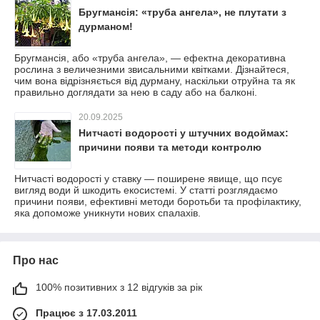
Бругмансія: «труба ангела», не плутати з
дурманом!
Бругмансія, або «труба ангела», — ефектна декоративна
рослина з величезними звисальними квітками. Дізнайтеся,
чим вона відрізняється від дурману, наскільки отруйна та як
правильно доглядати за нею в саду або на балконі.
20.09.2025
Нитчасті водорості у штучних водоймах:
причини появи та методи контролю
Нитчасті водорості у ставку — поширене явище, що псує
вигляд води й шкодить екосистемі. У статті розглядаємо
причини появи, ефективні методи боротьби та профілактику,
яка допоможе уникнути нових спалахів.
Про нас
100% позитивних з 12 відгуків за рік
Працює з 17.03.2011