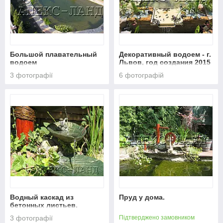
Большой плавательный
Декоративный водоем - г.
водоем
Львов, год создания 2015
3 фотографії
6 фотографій
Водный каскад из
Пруд у дома.
бетонных листьев.
Декоративный пруд.
3 фотографії
Підтверджено замовником