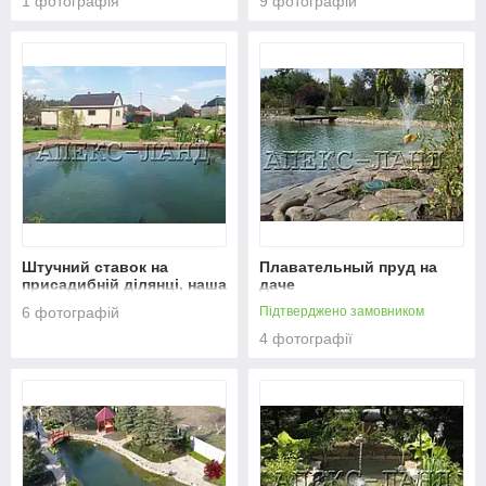
1 фотографія
9 фотографій
ландшафт, 2024р.
Штучний ставок на
Плавательный пруд на
присадибній ділянці, наша
даче
робота 2020г
6 фотографій
Підтверджено замовником
4 фотографії