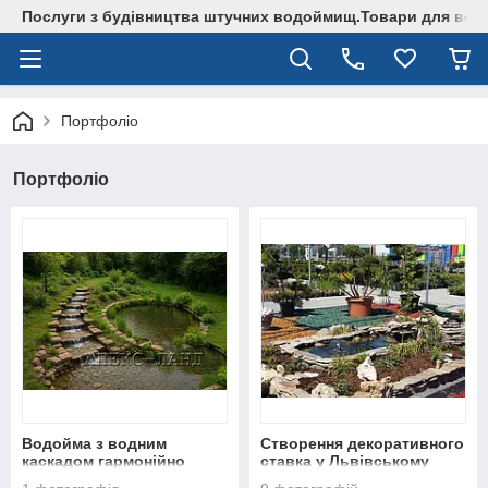
Послуги з будівництва штучних водоймищ.Товари для водо
Портфоліо
Портфоліо
Водойма з водним
Cтворення декоративного
каскадом гармонійно
ставка у Львівському
вписана в природний
Епіцентрі.