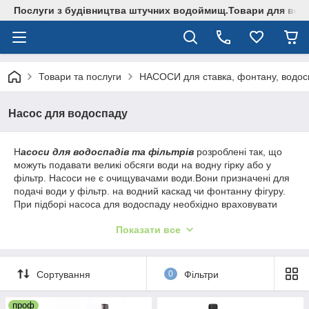
Послуги з будівництва штучних водоймищ.Товари для водо
Товари та послуги
НАСОСИ для ставка, фонтану, водос
Насос для водоспаду
Н
асоси для водоспадів та фільтрів
розроблені так, що
можуть подавати великі обсяги води на водну гірку або у
фільтр. Насоси не є очищувачами води.Вони призначені для
подачі води у фільтр. на водний каскад чи фонтанну фігуру.
При підборі насоса для водоспаду необхідно враховувати
продуктивність насоса та максимальну висоту підйому води.
Показати все
Підібрати насос для ставка можна скориставшись
нашими порадами з
підбору ставкового
насоса і таблицею для підбору насоса
Сортування
0
Фільтри
проф