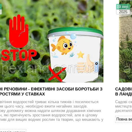
.
19 вер.
2025
НІ РЕЧОВИНИ - ЕФЕКТИВНІ ЗАСОБИ БОРОТЬБИ З
САДОВІ
РОСТЯМИ У СТАВКАХ
В ЛАНД
вітіння водоростей триває кілька тижнів і посилюється
Садові ск
ом цього часу, необхідно вжити негайних заходів.
мистецтв
ову допомогу можна надати шляхом додавання хімічних
десятилі
н, які пригнічують зростання водоростей, але в цілому
Повна ве
ливі для вищих водних рослин та тварин, що мешкають у