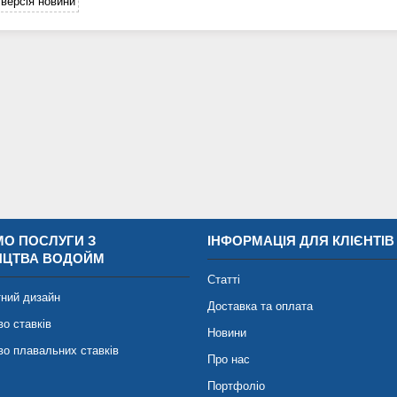
версія новини
О ПОСЛУГИ З
ІНФОРМАЦІЯ ДЛЯ КЛІЄНТІВ
ИЦТВА ВОДОЙМ
Статті
ний дизайн
Доставка та оплата
во ставків
Новини
во плавальних ставків
Про нас
Портфоліо