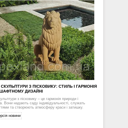
 СКУЛЬПТУРИ З ПІСКОВИКУ: СТИЛЬ І ГАРМОНІЯ
ШАФТНОМУ ДИЗАЙНІ
ульптури з пісковику – це гармонія природи і
а. Вони надають саду індивідуальності, служать
ттями та створюють атмосферу краси і затишку.
рсія новини