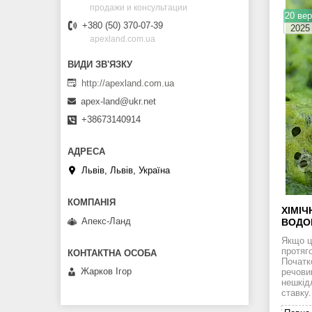
продажи и консультации
20 вер
+380 (50) 370-07-39
2025
apexland.com.ua
http://apexland.com.ua
apex-land@ukr.net
+38673140914
Львів, Львів, Україна
ХІМІЧ
Апекс-Ланд
ВОДО
Якщо ц
протяг
Початк
Жарков Ігор
речови
нешкід
ставку.