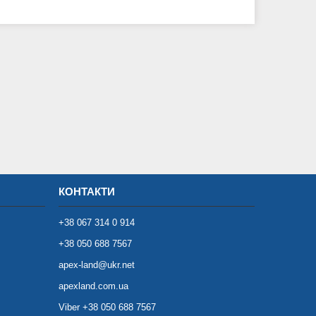
КОНТАКТИ
+38 067 314 0 914
+38 050 688 7567
apex-land@ukr.net
apexland.com.ua
Viber +38 050 688 7567