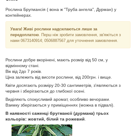
Рослина Бругмансія ( вона ж "Труба ангела", Дурман) у
контейнерах.
Увага! Живі рослини надсилаються лише за
передоплатою
. Перш ніж зробити замовлення, зв'яжіться з
нами 0673140914; 0506887567 для уточнення замовлення.
Рослини добре вкорінені, мають розмір від 50 см, у
відмінному стані.
Вік від 2до 7 років.
Ціна залежить від висоти рослини, від 200грн. і вище.
Квіти досягають розміру 20-30 сантиметрів, з'являються з
червня і зберігаються до глибокої осені.
Виділяють спокусливий аромат, особливо вечорами.
Взимку зберігаються у приміщеннях (можна в підвалі).
В наявності саженці бругмансіі (дурмана) трьох
кольорів: жовтий, білий та рожевий
.