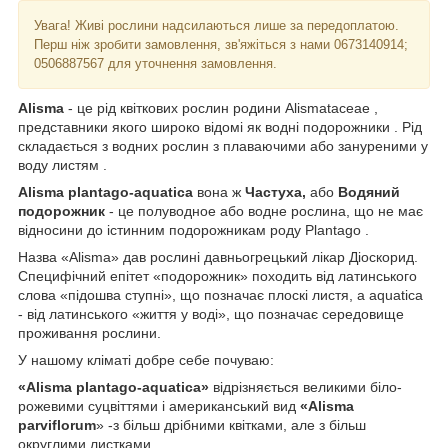
Увага! Живі рослини надсилаються лише за передоплатою.
Перш ніж зробити замовлення, зв'яжіться з нами 0673140914;
0506887567 для уточнення замовлення.
Alisma
- це рід квіткових рослин родини Alismataceae ,
представники якого широко відомі як водні подорожники . Рід
складається з водних рослин з плаваючими або зануреними у
воду листям .
Alisma plantago-aquatica
вона ж
Частуха,
або
Водяний
подорожник
- це полуводное або водне рослина, що не має
відносини до істинним подорожникам роду Plantago .
Назва «Аlisma» дав рослині давньогрецький лікар Діоскорид.
Специфічний епітет «подорожник» походить від латинського
слова «підошва ступні», що позначає плоскі листя, а aquatica
- від латинського «життя у воді», що позначає середовище
проживання рослини.
У нашому кліматі добре себе почуваю:
«Alisma plantago-aquatica»
відрізняється великими біло-
рожевими суцвіттями і американський вид
«Alisma
parviflorum
» -з більш дрібними квітками, але з більш
округлими листками.