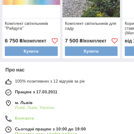
Комплект світильників
Комплект світильників для
Кори
"Райдуга"
саду
став
(Men
6 750
7 500
₴/комплект
₴/комплект
від
Купити
Купити
Про нас
100% позитивних з 12 відгуків за рік
Працює з 17.03.2011
м. Львів
Львів, Львів, Україна
Контакти
Сьогодні працює з 10:00 до 19:00
Показати весь графік роботи