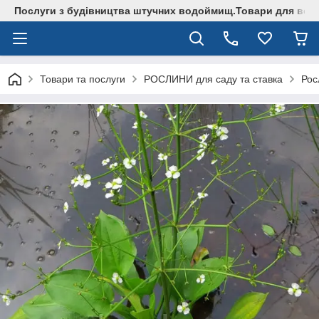
Послуги з будівництва штучних водоймищ.Товари для водо
Товари та послуги
РОСЛИНИ для саду та ставка
Рос