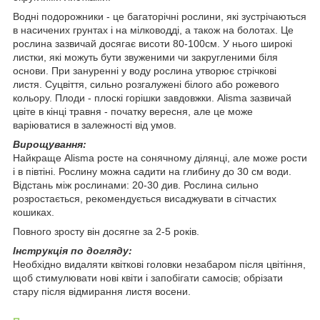
Водні подорожники - це багаторічні рослини, які зустрічаються
в насичених грунтах і на мілководді, а також на болотах. Це
рослина зазвичай досягає висоти 80-100см. У нього широкі
листки, які можуть бути звуженими чи закругленими біля
основи. При зануренні у воду рослина утворює стрічкові
листя. Суцвіття, сильно розгалужені білого або рожевого
кольору. Плоди - плоскі горішки завдовжки. Alisma зазвичай
цвіте в кінці травня - початку вересня, але це може
варіюватися в залежності від умов.
Вирощування:
Найкраще Alisma росте на сонячному ділянці, але може рости
і в півтіні. Рослину можна садити на глибину до 30 см води.
Відстань між рослинами: 20-30 див. Рослина сильно
розростається, рекомендується висаджувати в сітчастих
кошиках.
Повного зросту він досягне за 2-5 років.
Інструкція по догляду:
Необхідно видаляти квіткові головки незабаром після цвітіння,
щоб стимулювати нові квіти і запобігати самосів; обрізати
стару після відмирання листя восени.