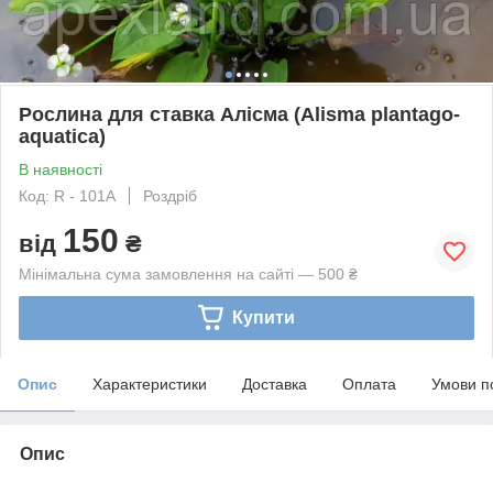
Рослина для ставка Алісма (Alisma plantago-
aquatica)
В наявності
Код: R - 101A
Роздріб
150
від
₴
Мінімальна сума замовлення на сайті — 500 ₴
Купити
Опис
Характеристики
Доставка
Оплата
Умови п
Опис