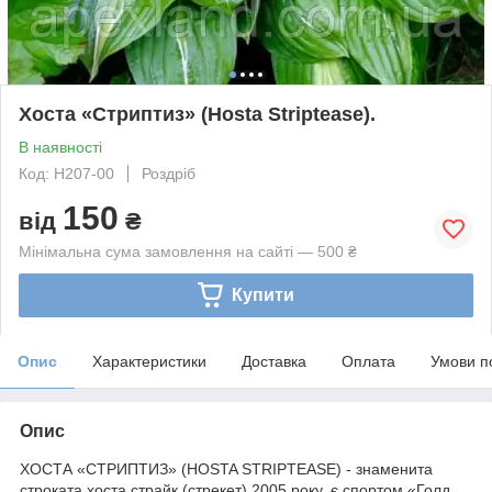
Хоста «Стриптиз» (Hosta Striptease).
В наявності
Код: H207-00
Роздріб
150
від
₴
Мінімальна сума замовлення на сайті — 500 ₴
Купити
Опис
Характеристики
Доставка
Оплата
Умови п
Опис
ХОСТА «СТРИПТИЗ» (HOSTA STRIPTEASE) - знаменита
строката хоста страйк (стрекет) 2005 року, є спортом «Голд