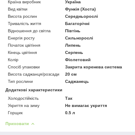
Країна виробник
Україна
Вид квітки
Функія (Хоста)
Висота рослин
Середньорослі
Тривалість життя
Багаторічні
Відношення до світла
Півтінь
Енергія росту
Сильнорослі
Початок цвітіння
Липень
Кінець цвітіння
Серпень
Колір
Фіолетовий
Спосіб упаковки
Закрита коренева система
Висота саджанця/розсади
20 см
Тип рослини
Саджанець
Додаткові характеристики
Холодостійкість
Так
Укриття на зиму
Не вимагає укриття
Горщик
0.5 л
Приховати