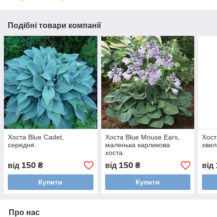
Подібні товари компанії
Хоста Blue Cadet,
Хоста Blue Mouse Ears,
Хост
середня.
маленька карликова
хвил
хоста.
150
150
від
₴
від
₴
від
Купити
Купити
Про нас