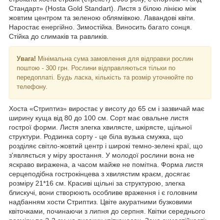
Стандарт» (Hosta Gold Standart). Листя з білою лінією між
жовтим центром та зеленою облямівкою. Лавандові квіти.
Наростає енергійно. Зимостійка. Виносить багато сонця.
Стійка до слимаків та равликів.
Увага!
Мінімальна сума замовлення для відправки рослин
поштою - 300 грн. Рослини відправляються тільки по
передоплаті. Будь ласка, кількість та розмір уточнюйте по
телефону.
Хоста «Стриптиз» виростає у висоту до 65 см і зазвичай має
ширину куща від 80 до 100 см. Сорт має овальне листя
гострої форми. Листя злегка хвилясте, шкірясте, щільної
структури. Родзинка сорту - це біла вузька смужка, що
розділяє світло-жовтий центр і широкі темно-зелені краї, що
з'являється у міру зростання. У молодої рослини вона не
яскраво виражена, а часом майже не помітна. Форма листя
серцеподібна гострокінцева з хвилястим краєм, досягає
розміру 21*16 см. Красиві щільні за структурою, злегка
блискучі, вони створюють особливе враження і є головним
надбанням хости Стриптиз. Цвіте акуратними бузковими
квіточками, починаючи з липня до серпня. Квітки середнього