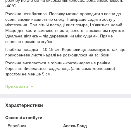
розміру по 2-3 см на високих квітконосах. Зона зимостійкості:
-40°С.
Рослина невибаглива. Посадку можна проводити з весни до
осені, виключивши літню спеку. Найкраще садити хосту у
міжсезоння. При літній посадці лист помре, і з'явиться новий.
Місце для хости важливе тінисте, вологе, з поживним грунтом.
Ідеальна ділянка – під деревами чи між кущами. Пряме
сонячне проміння згубне.
Глибина посадки – 10-15 см. Кореневище розміщують так, що
прикореневе листя надалі не розходилося на всі боки.
Рослина висилається в горщик-контейнерах не раніше
березня. Висилається саджанець (а не само корневище)
зростом не менше 5 см.
Приховати
Характеристики
Основні атрибути
Виробник
Апекс-Ланд