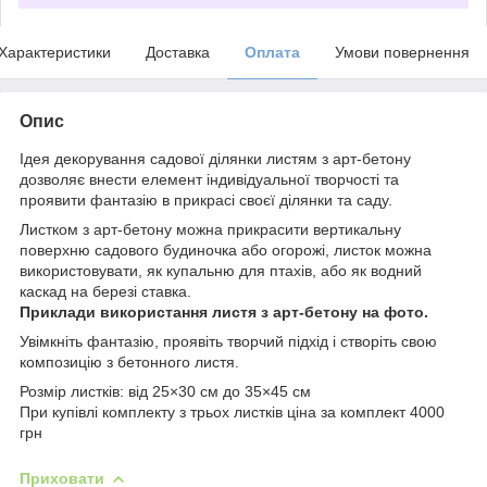
Характеристики
Доставка
Оплата
Умови повернення
Опис
Ідея декорування садової ділянки листям з арт-бетону
дозволяє внести елемент індивідуальної творчості та
проявити фантазію в прикрасі своєї ділянки та саду.
Листком з арт-бетону можна прикрасити вертикальну
поверхню садового будиночка або огорожі, листок можна
використовувати, як купальню для птахів, або як водний
каскад на березі ставка.
Приклади використання листя з арт-бетону на фото.
Увімкніть фантазію, проявіть творчий підхід і створіть свою
композицію з бетонного листя.
Розмір листків: від 25×30 см до 35×45 см
При купівлі комплекту з трьох листків ціна за комплект 4000
грн
Приховати