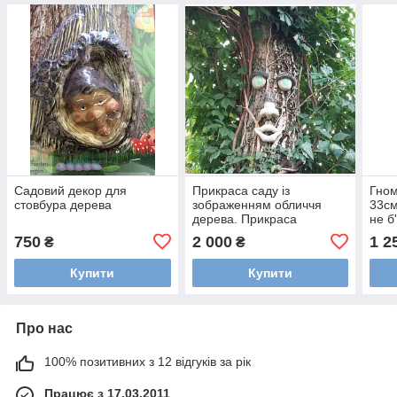
Садовий декор для
Прикраса саду із
Гно
стовбура дерева
зображенням обличчя
33см
дерева. Прикраса
не б
стовбура дерева з очима,
750
2 000
1 2
₴
₴
що у ночі світяться.
Купити
Купити
Про нас
100% позитивних з 12 відгуків за рік
Працює з 17.03.2011