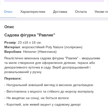
Опис
Характеристики
Доставка
Оплата
Умови п
Опис
Садова фігурка "Равлик"
Розмір
: 23 х16 х 16 см.
Матеріал
: морозостійкий Poly Nature (полірезин)
Виробник
: Heissner (Німеччина)
Реалістично виконана садова фігурка "Равлик" - зворушливе
та миле створення для оформлення ділянки, тераси або
декоративного куточка в саду. Виріб доопрацьований і
розмальований у ручну.
Переваги:
- Натуральний зовнішній вигляд із високою деталізацією
- Виготовлена ​​з міцного та стійкого до морозу матеріалу.
- Не вицвітає на сонці, не боїться вологи
- Короткий, але живий акцент у садовому декорі