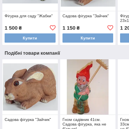
Фігурка для саду "Жабки"
Садова фігурка "Зайчик"
Фігу
23х
1 500
1 150
1 2
₴
₴
Купити
Купити
Подібні товари компанії
Садова фігурка "Зайчик"
Гном садівник 41см.
Гно
Садова фігурка, яка не
33см
б'ється!
не б